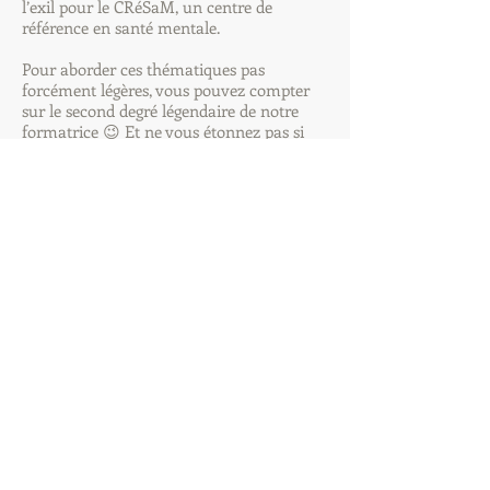
l’exil pour le CRéSaM, un centre de
référence en santé mentale.
Pour aborder ces thématiques pas
forcément légères, vous pouvez compter
sur le second degré légendaire de notre
formatrice 😉 Et ne vous étonnez pas si
elle arrive chez vous en dansant la salsa
ou la bachata, son baluchon rempli de
pâtes ou de sushis alléchants. Ce sont ses
autres dadas !
Retrouvez Morgane sur LinkedIn
Contactez-nous
im·pertinentes
Égalité des genres et EVRAS
pauline@im-pertinentes.org