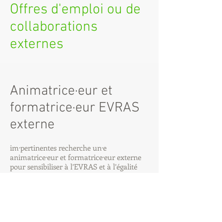
Offres d'emploi ou de
collaborations
externes
Animatrice·eur et
formatrice·eur EVRAS
externe
im·pertinentes recherche un·e
animatrice·eur et formatrice·eur externe
pour sensibiliser à l’EVRAS et à l’égalité
des genres dans l'enseignement primaire et
secondaire.
Les prestations consistent à :
Co-animer différents modules